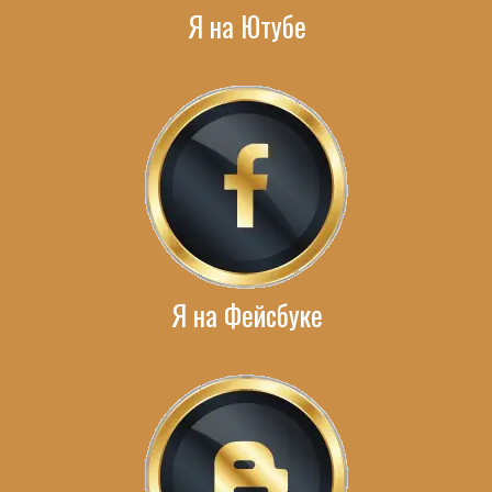
Я на Ютубе
Я на Фейсбуке