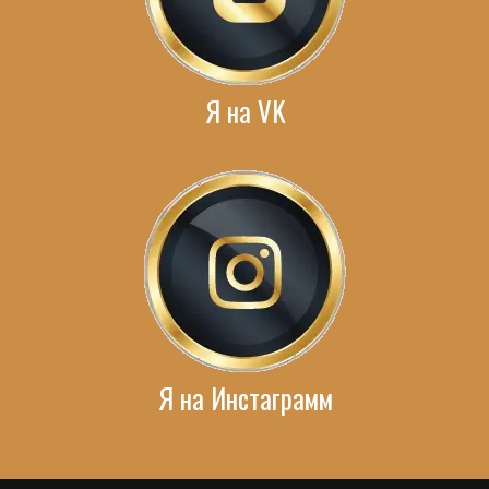
Я на VK
Я на Инстаграмм