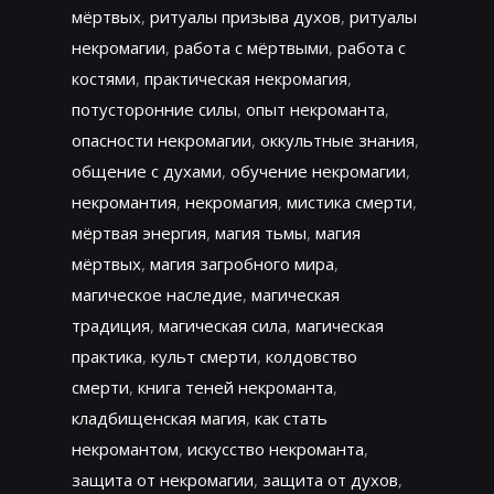
мёртвых
,
ритуалы призыва духов
,
ритуалы
некромагии
,
работа с мёртвыми
,
работа с
костями
,
практическая некромагия
,
потусторонние силы
,
опыт некроманта
,
опасности некромагии
,
оккультные знания
,
общение с духами
,
обучение некромагии
,
некромантия
,
некромагия
,
мистика смерти
,
мёртвая энергия
,
магия тьмы
,
магия
мёртвых
,
магия загробного мира
,
магическое наследие
,
магическая
традиция
,
магическая сила
,
магическая
практика
,
культ смерти
,
колдовство
смерти
,
книга теней некроманта
,
кладбищенская магия
,
как стать
некромантом
,
искусство некроманта
,
защита от некромагии
,
защита от духов
,