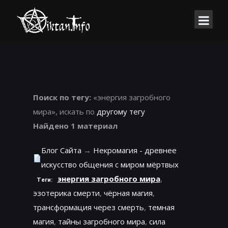
Поиск по тегу:
«энергия загробного
мира», искать по
другому тегу
Найдено 1 материал
Блог Сайта
→
Некромагия - древнее
искусство общения с миром мёртвых
энергия загробного мира
,
Теги:
эзотерика смерти
,
чёрная магия
,
трансформация через смерть
,
темная
магия
,
тайны загробного мира
,
сила