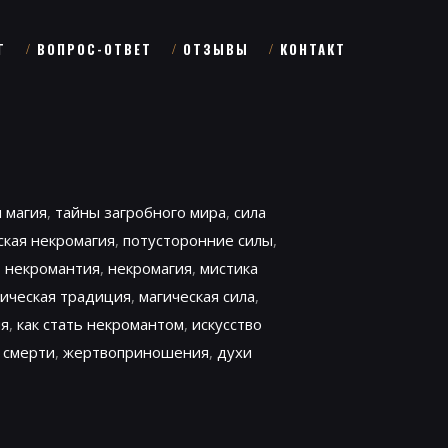
Г
ВОПРОС-ОТВЕТ
ОТЗЫВЫ
КОНТАКТ
 магия
,
тайны загробного мира
,
сила
ская некромагия
,
потусторонние силы
,
,
некромантия
,
некромагия
,
мистика
гическая традиция
,
магическая сила
,
ия
,
как стать некромантом
,
искусство
 смерти
,
жертвоприношения
,
духи