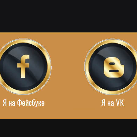
Я на Фейсбуке
Я на VK