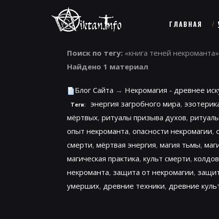
ГЛАВНАЯ
Поиск по тегу:
«книга теней некроманта»
Найдено 1 материал
Блог Сайта
→
Некромагия - древнее ис
энергия загробного мира
,
эзотерик
Теги:
мёртвых
,
ритуалы призыва духов
,
ритуалы
опыт некроманта
,
опасности некромагии
,
смерти
,
мёртвая энергия
,
магия тьмы
,
маг
магическая практика
,
культ смерти
,
колдов
некроманта
,
защита от некромагии
,
защит
умерших
,
древние техники
,
древние куль