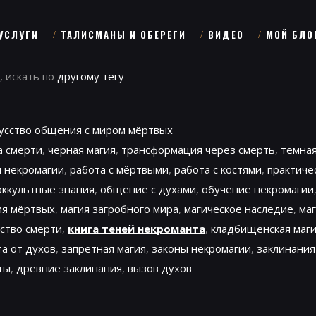
УСЛУГИ
ТАЛИСМАНЫ И ОБЕРЕГИ
ВИДЕО
МОЙ БЛО
, искать по
другому тегу
кусство общения с миром мёртвых
а смерти
,
чёрная магия
,
трансформация через смерть
,
темная
 некромагии
,
работа с мёртвыми
,
работа с костями
,
практиче
оккультные знания
,
общение с духами
,
обучение некромагии
ия мёртвых
,
магия загробного мира
,
магическое наследие
,
ма
ство смерти
,
книга теней некроманта
,
кладбищенская маг
а от духов
,
запретная магия
,
законы некромагии
,
заклинания
ты
,
древние заклинания
,
вызов духов