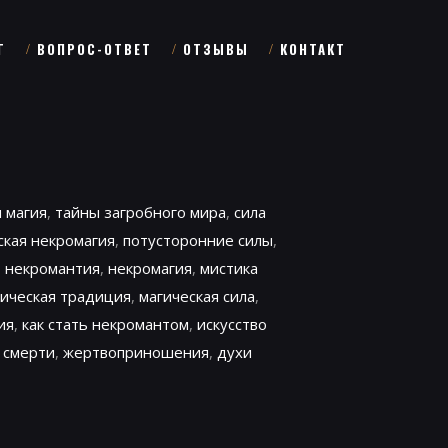
Г
ВОПРОС-ОТВЕТ
ОТЗЫВЫ
КОНТАКТ
 магия
,
тайны загробного мира
,
сила
ская некромагия
,
потусторонние силы
,
,
некромантия
,
некромагия
,
мистика
гическая традиция
,
магическая сила
,
ия
,
как стать некромантом
,
искусство
 смерти
,
жертвоприношения
,
духи