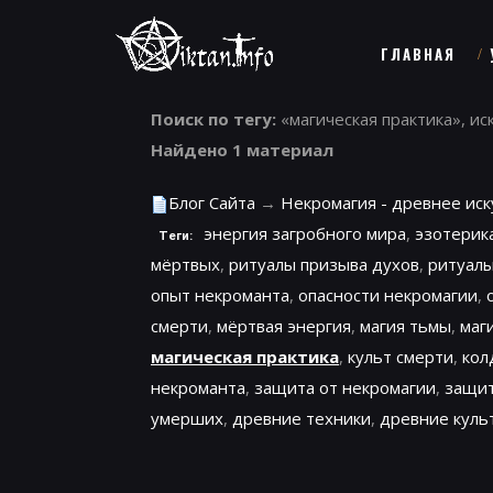
ГЛАВНАЯ
Поиск по тегу:
«магическая практика», ис
Найдено 1 материал
Блог Сайта
→
Некромагия - древнее ис
энергия загробного мира
,
эзотерик
Теги:
мёртвых
,
ритуалы призыва духов
,
ритуалы
опыт некроманта
,
опасности некромагии
,
смерти
,
мёртвая энергия
,
магия тьмы
,
маг
магическая практика
,
культ смерти
,
кол
некроманта
,
защита от некромагии
,
защит
умерших
,
древние техники
,
древние куль