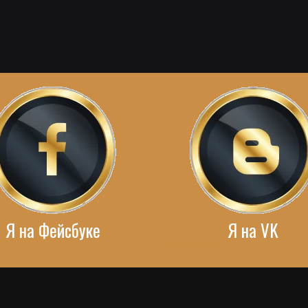
Я на Фейсбуке
Я на VK