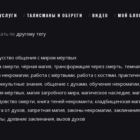
УСЛУГИ
ТАЛИСМАНЫ И ОБЕРЕГИ
ВИДЕО
МОЙ БЛО
кать по
другому тегу
кусство общения с миром мёртвых
а смерти
,
чёрная магия
,
трансформация через смерть
,
темная
 некромагии
,
работа с мёртвыми
,
работа с костями
,
практиче
оккультные знания
,
общение с духами
,
обучение некромагии
ия мёртвых
,
магия загробного мира
,
магическое наследие
,
ма
довство смерти
,
книга теней некроманта
,
кладбищенская маг
а от духов
,
запретная магия
,
законы некромагии
,
заклинания
ты
,
древние заклинания
,
вызов духов