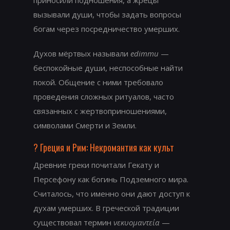
приносили подношения, а жрецы
вызывали души, чтобы задать вопросы
богам через посредничество умерших.
Духов мёртвых называли
edimmu
—
беспокойные души, неспособные найти
покой. Общение с ними требовало
проведения сложных ритуалов, часто
связанных с жертвоприношениями,
символами Смерти и Земли.
?️ Греция и Рим: Некромантия как культ
Древние греки почитали Гекату и
Персефону как богинь Подземного мира.
Считалось, что именно они дают доступ к
духам умерших. В греческой традиции
существовал термин
νεκυομαντεία
—