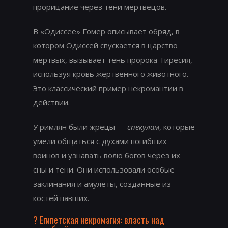
прорицание через тени мертвецов.
В «Одиссее» Гомер описывает обряд, в
котором Одиссей спускается в царство
мёртвых, вызывает тень пророка Тиресия,
используя кровь жертвенного животного.
Это классический пример некромантии в
действии.
У римлян были жрецы —
спекулам
, которые
умели общаться с духами погибших
воинов и узнавать волю богов через их
сны и тени. Они использовали особые
заклинания и амулеты, созданные из
костей павших.
?️ Египетская некромагия: власть над