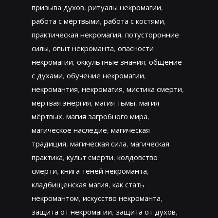
призыва духов
,
ритуалы некромагии
,
работа с мёртвыми
,
работа с костями
,
практическая некромагия
,
потусторонние
силы
,
опыт некроманта
,
опасности
некромагии
,
оккультные знания
,
общение
с духами
,
обучение некромагии
,
некромантия
,
некромагия
,
мистика смерти
,
мёртвая энергия
,
магия тьмы
,
магия
мёртвых
,
магия загробного мира
,
магическое наследие
,
магическая
традиция
,
магическая сила
,
магическая
практика
,
культ смерти
,
колдовство
смерти
,
книга теней некроманта
,
кладбищенская магия
,
как стать
некромантом
,
искусство некроманта
,
защита от некромагии
,
защита от духов
,