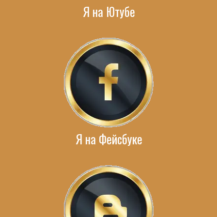
Я на Ютубе
Я на Фейсбуке