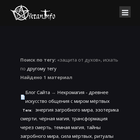
Поиск по тегу:
«защита от духов», искать
по
другому тегу
Найдено 1 материал
Блог Сайта
→
Некромагия - древнее
искусство общения с миром мёртвых
энергия загробного мира
,
эзотерика
Теги:
смерти
,
чёрная магия
,
трансформация
через смерть
,
темная магия
,
тайны
загробного мира
,
сила мёртвых
,
ритуалы