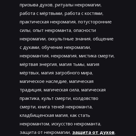
призыва духов
,
ритуалы некромагии
,
работа с мёртвыми
,
работа с костями
,
практическая некромагия
,
потусторонние
силы
,
опыт некроманта
,
опасности
некромагии
,
оккультные знания
,
общение
с духами
,
обучение некромагии
,
некромантия
,
некромагия
,
мистика смерти
,
мёртвая энергия
,
магия тьмы
,
магия
мёртвых
,
магия загробного мира
,
магическое наследие
,
магическая
традиция
,
магическая сила
,
магическая
практика
,
культ смерти
,
колдовство
смерти
,
книга теней некроманта
,
кладбищенская магия
,
как стать
некромантом
,
искусство некроманта
,
защита от некромагии
,
защита от духов
,