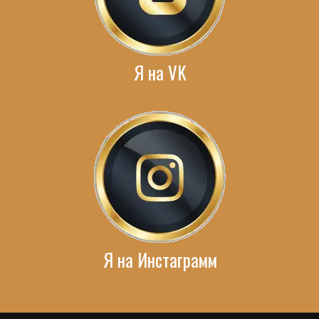
Я на VK
Я на Инстаграмм