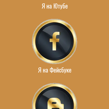
Я на Ютубе
Я на Фейсбуке