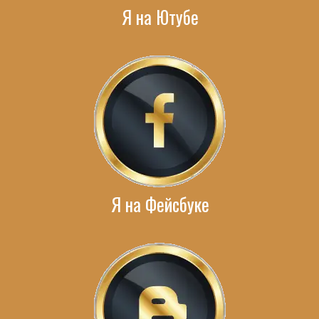
Я на Ютубе
Я на Фейсбуке