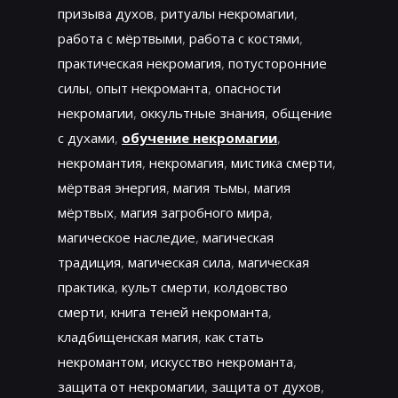
призыва духов
,
ритуалы некромагии
,
работа с мёртвыми
,
работа с костями
,
практическая некромагия
,
потусторонние
силы
,
опыт некроманта
,
опасности
некромагии
,
оккультные знания
,
общение
с духами
,
обучение некромагии
,
некромантия
,
некромагия
,
мистика смерти
,
мёртвая энергия
,
магия тьмы
,
магия
мёртвых
,
магия загробного мира
,
магическое наследие
,
магическая
традиция
,
магическая сила
,
магическая
практика
,
культ смерти
,
колдовство
смерти
,
книга теней некроманта
,
кладбищенская магия
,
как стать
некромантом
,
искусство некроманта
,
защита от некромагии
,
защита от духов
,