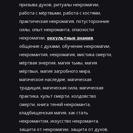
призыва духов
,
ритуалы некромагии
,
работа с мёртвыми
,
работа с костями
,
практическая некромагия
,
потусторонние
силы
,
опыт некроманта
,
опасности
некромагии
,
оккультные знания
,
общение с духами
,
обучение некромагии
,
некромантия
,
некромагия
,
мистика смерти
,
мёртвая энергия
,
магия тьмы
,
магия
мёртвых
,
магия загробного мира
,
магическое наследие
,
магическая
традиция
,
магическая сила
,
магическая
практика
,
культ смерти
,
колдовство
смерти
,
книга теней некроманта
,
кладбищенская магия
,
как стать
некромантом
,
искусство некроманта
,
защита от некромагии
,
защита от духов
,