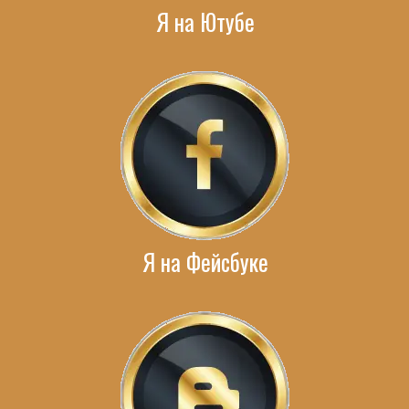
Я на Ютубе
Я на Фейсбуке