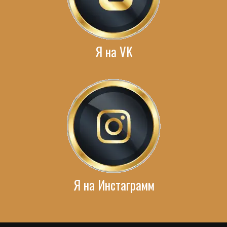
Я на VK
Я на Инстаграмм