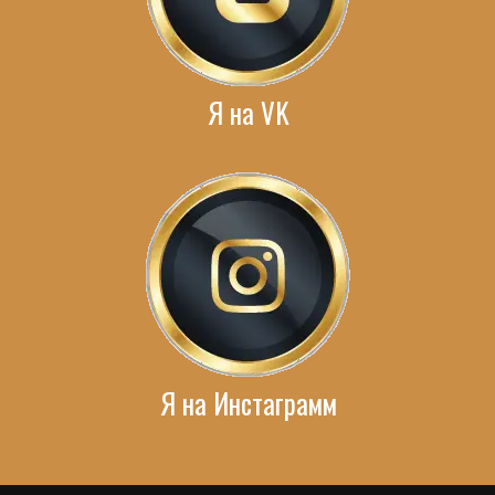
Я на VK
Я на Инстаграмм