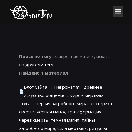
Поиск по тегу:
«запретная магия», искать
по
другому тегу
Найдено 1 материал
Блог Сайта
→
Некромагия - древнее
искусство общения с миром мёртвых
энергия загробного мира
,
эзотерика
Теги:
смерти
,
чёрная магия
,
трансформация
через смерть
,
темная магия
,
тайны
загробного мира
,
сила мёртвых
,
ритуалы