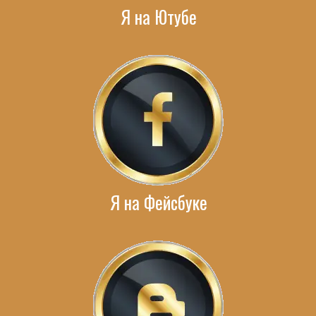
Я на Ютубе
Я на Фейсбуке