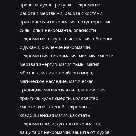
призыва духов
,
ритуалы некромагии
,
работа с мёртвыми
,
работа с костями
,
практическая некромагия
,
потусторонние
силы
,
опыт некроманта
,
опасности
некромагии
,
оккультные знания
,
общение
с духами
,
обучение некромагии
,
некромантия
,
некромагия
,
мистика смерти
,
мёртвая энергия
,
магия тьмы
,
магия
мёртвых
,
магия загробного мира
,
магическое наследие
,
магическая
традиция
,
магическая сила
,
магическая
практика
,
культ смерти
,
колдовство
смерти
,
книга теней некроманта
,
кладбищенская магия
,
как стать
некромантом
,
искусство некроманта
,
защита от некромагии
,
защита от духов
,