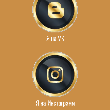
Я на VK
Я на Инстаграмм