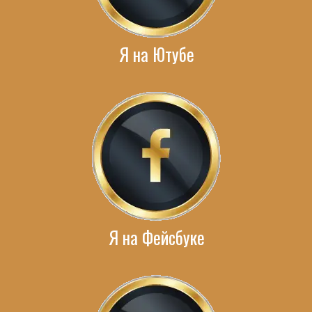
Я на Ютубе
Я на Фейсбуке