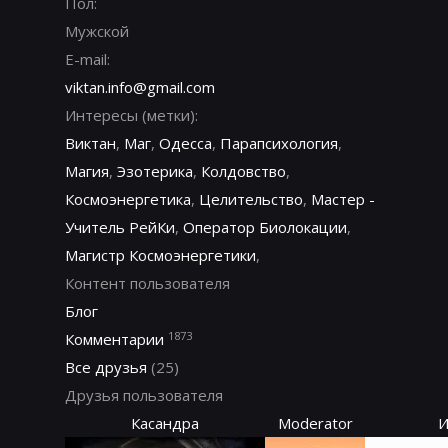
Пол:
Мужской
E-mail:
viktan.info@gmail.com
Интересы (метки):
Виктан
,
Маг
,
Одесса
,
Парапсихология
,
Магия
,
Эзотерика
,
Колдовство
,
Космоэнергетика
,
Целительство
,
Мастер -
Учитель РейКи
,
Оператор Биолокации
,
Магистр Космоэнергетики
,
Контент пользователя
Блог
1873
Комментарии
Все друзья
(25)
Друзья пользователя
Касандра
Moderator
И