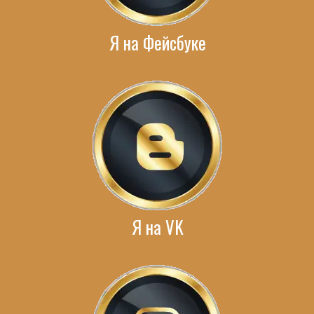
Я на Фейсбуке
Я на VK