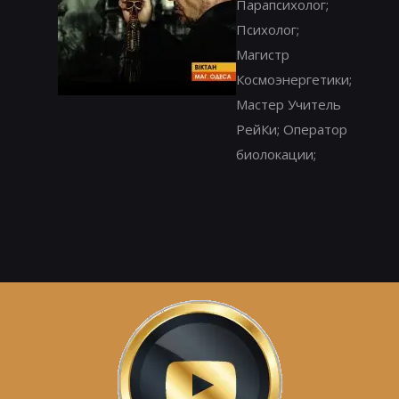
Парапсихолог;
Психолог;
Магистр
Космоэнергетики;
Мастер Учитель
РейКи; Оператор
биолокации;