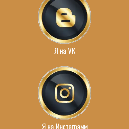
Я на VK
Я на Инстаграмм