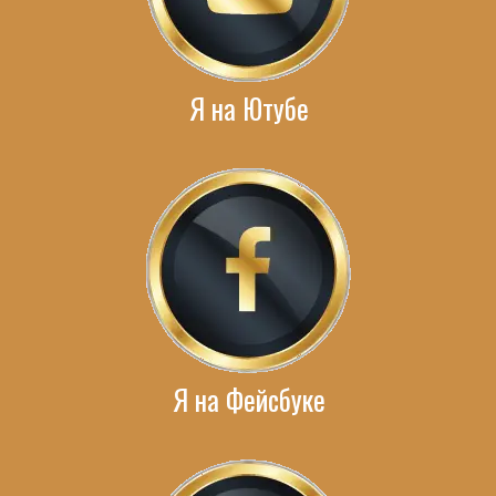
Я на Ютубе
Я на Фейсбуке