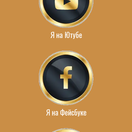
Я на Ютубе
Я на Фейсбуке