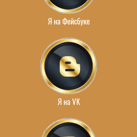
Я на Фейсбуке
Я на VK