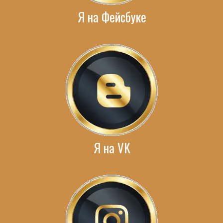
Я на Фейсбуке
Я на VK