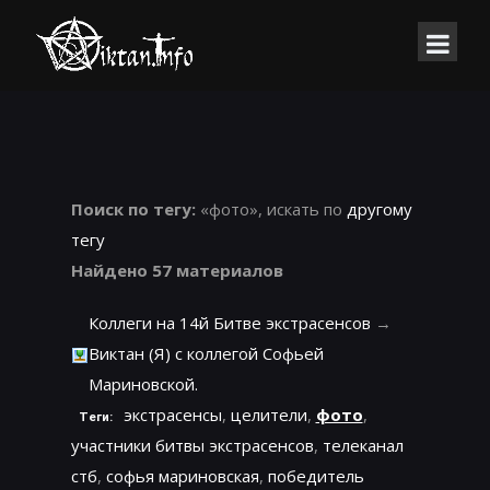
Поиск по тегу:
«фото», искать по
другому
тегу
Найдено 57 материалов
Коллеги на 14й Битве экстрасенсов
→
Виктан (Я) с коллегой Софьей
Мариновской.
экстрасенсы
,
целители
,
фото
,
Теги:
участники битвы экстрасенсов
,
телеканал
стб
,
софья мариновская
,
победитель