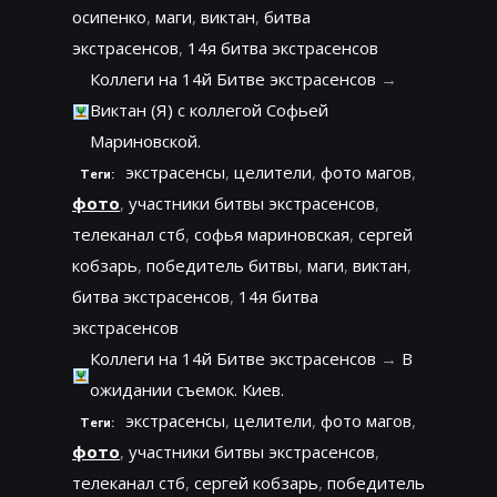
осипенко
,
маги
,
виктан
,
битва
экстрасенсов
,
14я битва экстрасенсов
Коллеги на 14й Битве экстрасенсов
→
Виктан (Я) с коллегой Софьей
Мариновской.
экстрасенсы
,
целители
,
фото магов
,
Теги:
фото
,
участники битвы экстрасенсов
,
телеканал стб
,
софья мариновская
,
сергей
кобзарь
,
победитель битвы
,
маги
,
виктан
,
битва экстрасенсов
,
14я битва
экстрасенсов
Коллеги на 14й Битве экстрасенсов
→
В
ожидании съемок. Киев.
экстрасенсы
,
целители
,
фото магов
,
Теги:
фото
,
участники битвы экстрасенсов
,
телеканал стб
,
сергей кобзарь
,
победитель