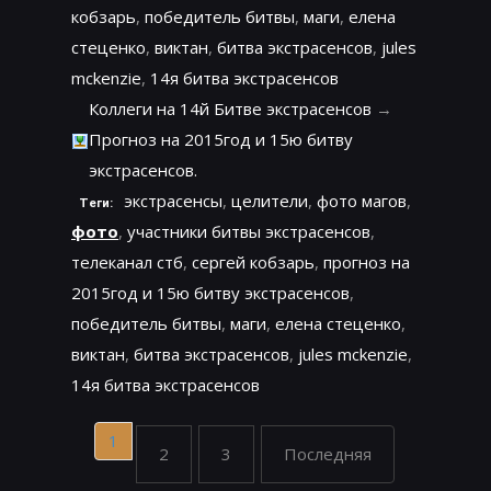
кобзарь
,
победитель битвы
,
маги
,
елена
стеценко
,
виктан
,
битва экстрасенсов
,
jules
mckenzie
,
14я битва экстрасенсов
Коллеги на 14й Битве экстрасенсов
→
Прогноз на 2015год и 15ю битву
экстрасенсов.
экстрасенсы
,
целители
,
фото магов
,
Теги:
фото
,
участники битвы экстрасенсов
,
телеканал стб
,
сергей кобзарь
,
прогноз на
2015год и 15ю битву экстрасенсов
,
победитель битвы
,
маги
,
елена стеценко
,
виктан
,
битва экстрасенсов
,
jules mckenzie
,
14я битва экстрасенсов
1
2
3
Последняя