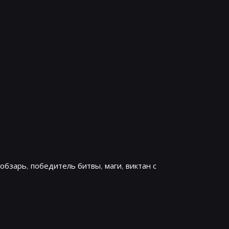
кобзарь
,
победитель битвы
,
маги
,
виктан с