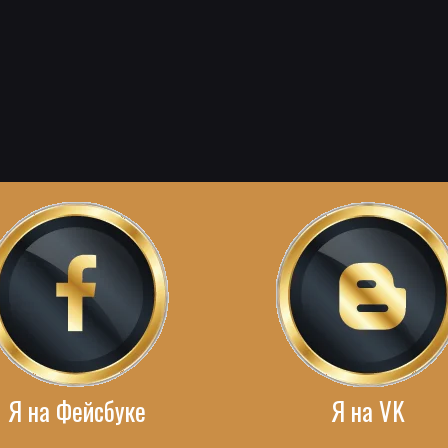
Я на Фейсбуке
Я на VK