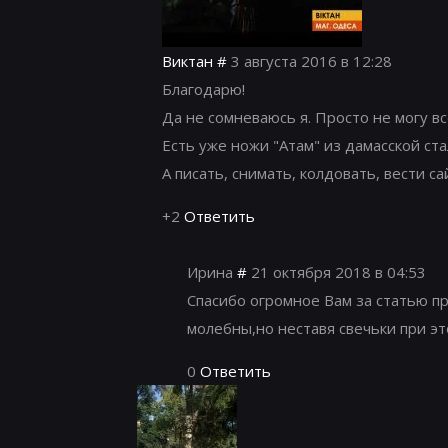
Виктан
#
3 августа 2016 в 12:28
Благодарю!
Да не сомневаюсь я. Просто не могу вс
Есть уже ножи "Атам" из дамасской стал
А писать, снимать, колдовать, вести са
+2
Ответить
Ирина
#
21 октября 2018 в 04:53
Спасибо огромное Вам за статью пр
молебны,но неставя свечьки при э
0
Ответить