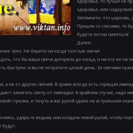
здоровья, то лучше не пр
здоровье, или оздоровле
Запомните, что церковь, 
Пришли со слезами, то б
будете потом смеяться!
Далее:
енее трех. Не берите ни когда толстые свечи!
ать, что бы ваша свеча догорела до конца, и ни кто ее не пе
еть быстрее, и вы не потратите целый день. За свечами нужн
, а не от других свечей. В храме всегда есть горящая лампад
ают зажигать свечу от лампадки. В крайнем случае, надо име
вой стрелки, и ткнуть в вас рукой (даже на астральном плане
есняясь, ударьте ведьму или колдуна левой рукой, чтобы по
 будут.