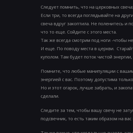
Следует помнить, что на церковных свечах
Если три, то всегда поглядывайте на друг
свеча вдруг закоптила. Не поленитесь и по
что то еще. Сойдите с этого места.
Так же всегда смотрим под ноги -чтобы н
И еще. По поводу места в церкви. Старай
куполом. Там будет поток чистой энергии,
Помните, что любые манипуляции с вашими
энергией с вас. Поэтому допустима тольк
Но и этот огарок, лучше забрать, и закоп
сделали.
Следите за тем, чтобы вашу свечу не зат
подсвечник, то есть таким образом на вас
Так же важно, что когда вы не знаете, как