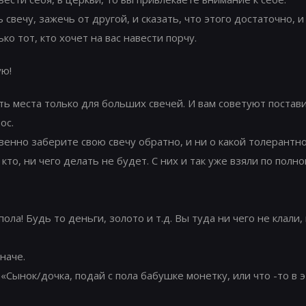
 свечу, зажечь от другой, и сказать, что этого достаточно, 
ко тот, кто хочет на вас навести порчу.
ую!
сть места только для больших свечей. И вам советуют поставит
ос.
новенно заберите свою свечу обратно, и ни о какой толерантн
то, ни чего делать не будет. С них и так уже взяли по полно
пола! Будь то деньги, золото и т.д. Вы туда ни чего не клали,
наче.
 «Сынок/дочка, подай с пола бабушке монетку, или что -то в 