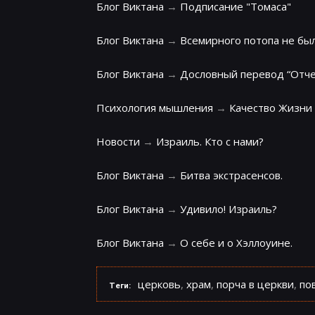
Блог Виктана
→
Подписание "Томаса"
Блог Виктана
→
Всемирного потопа не был
Блог Виктана
→
Дословный перевод “Отче 
Психология мышления
→
Качество Жизни 
Новости
→
Израиль. Кто с нами?
Блог Виктана
→
Битва экстрасенсов.
Блог Виктана
→
Удивило! Израиль?
Блог Виктана
→
О себе и о Хэллоуине.
церковь
,
храм
,
порча в церкви
,
по
Теги: