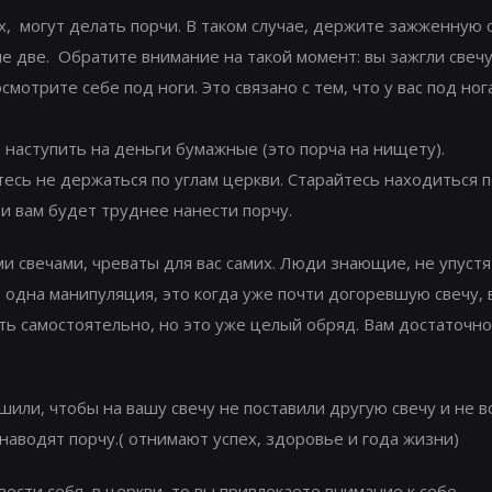
, могут делать порчи. В таком случае, держите зажженную св
ие две. Обратите внимание на такой момент: вы зажгли свечу,
смотрите себе под ноги. Это связано с тем, что у вас под но
е наступить на деньги бумажные (это порча на нищету).
тесь не держаться по углам церкви. Старайтесь находиться
 и вам будет труднее нанести порчу.
 свечами, чреваты для вас самих. Люди знающие, не упустя
о одна манипуляция, это когда уже почти догоревшую свечу,
ать самостоятельно, но это уже целый обряд. Вам достаточно
ушили, чтобы на вашу свечу не поставили другую свечу и не 
 наводят порчу.( отнимают успех, здоровье и года жизни)
 вести себя, в церкви, то вы привлекаете внимание к себе.