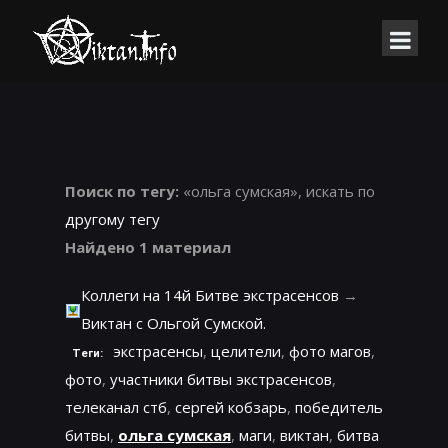
Поиск по тегу:
«ольга сумская», искать по
другому тегу
Найдено 1 материал
Коллеги на 14й Битве экстрасенсов
→
Виктан с Ольгой Сумской.
экстрасенсы
,
целители
,
фото магов
,
Теги:
фото
,
участники битвы экстрасенсов
,
телеканал стб
,
сергей кобзарь
,
победитель
битвы
,
ольга сумская
,
маги
,
виктан
,
битва