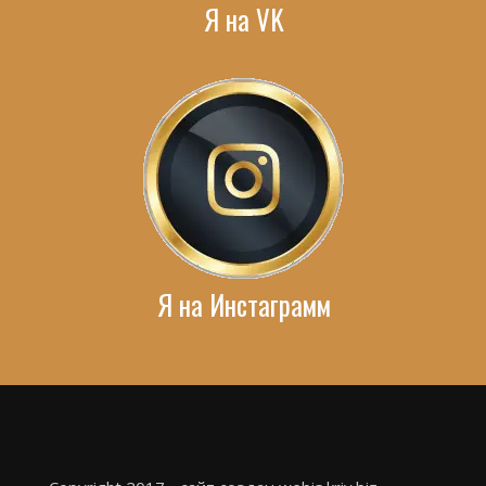
Я на VK
Я на Инстаграмм