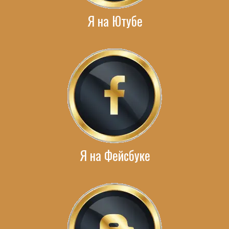
Я на Ютубе
Я на Фейсбуке