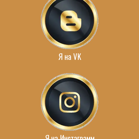
Я на VK
Я на Инстаграмм