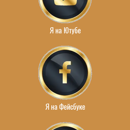
Я на Ютубе
Я на Фейсбуке