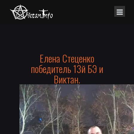
Елена Стеценко
победитель 13й БЭ и
Виктан.