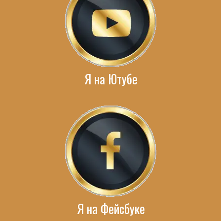
Я на Ютубе
Я на Фейсбуке