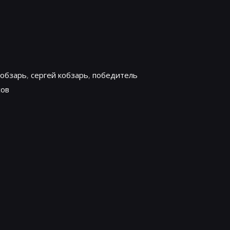
кобзарь
,
сергей кобзарь
,
победитель
сов