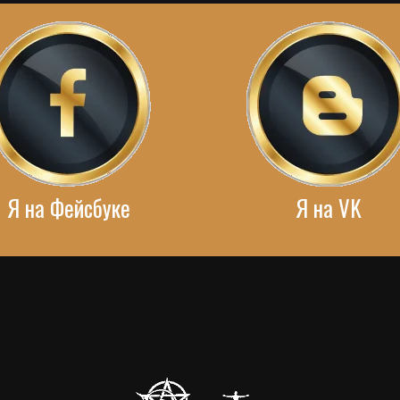
Я на Фейсбуке
Я на VK