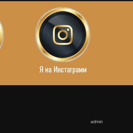
Я на Инстаграмм
admin