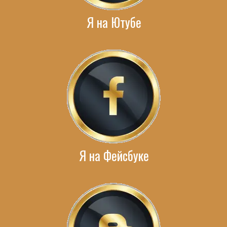
Я на Ютубе
Я на Фейсбуке