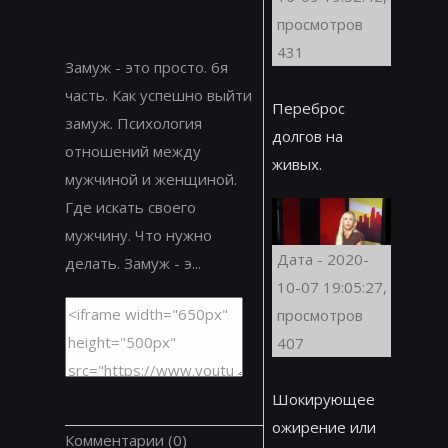
просмотров
431
Замуж - это просто. 6я
часть. Как успешно выйти
Переброс
замуж. Психология
долгов на
отношений между
живых.
мужчиной и женщиной.
Где искать своего
мужчину. Что нужно
Дата - 2020-
делать. Замуж - э...
10-07 19:05:27,
просмотров
407
Шокирующее
ожирение или
Комментарии
(0)