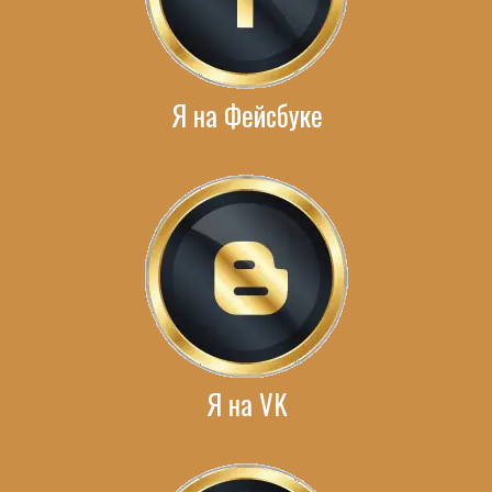
Я на Фейсбуке
Я на VK