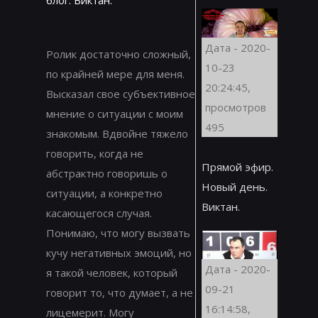
Дата - 2020-
Ролик достаточно сложный,
10-23
по крайней мере для меня.
20:24:45,
Высказал свое субъективное
просмотров
мнение о ситуации с моим
495
знакомым. Вдвойне тяжело
говорить, когда не
Прямой эфир.
абстрактно говоришь о
Новый день.
ситуации, а конкретно
Виктан.
касающегося случая.
Понимаю, что могу вызвать
кучу негативных эмоций, но
Дата - 2020-
я такой человек, который
09-21
говорит то, что думает, а не
16:14:58,
лицемерит. Могу