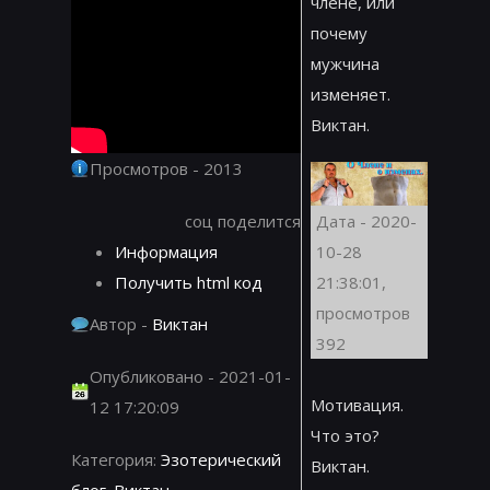
члене, или
почему
мужчина
изменяет.
Виктан.
Просмотров - 2013
соц поделится
Дата - 2020-
Информация
10-28
Получить html код
21:38:01,
просмотров
Автор -
Виктан
392
Опубликовано - 2021-01-
Мотивация.
12 17:20:09
Что это?
Категория:
Эзотерический
Виктан.
блог. Виктан.