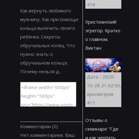
416
Как вернуть любимого
мужчину. Как при помощи
Христианский
кольца вылечить своего
эгрегор. Кратко
ребенка. Секреты
о главном.
обручальных колец. Что
Виктан.
нужно знать о
обручальном кольце.
Почему нельзя д...
Дата - 2020-
10-28 21:42:50,
просмотров
411
Отзывы о
Комментарии
(0)
семинаре "Где
Нет комментариев. Ваш
и как черпать