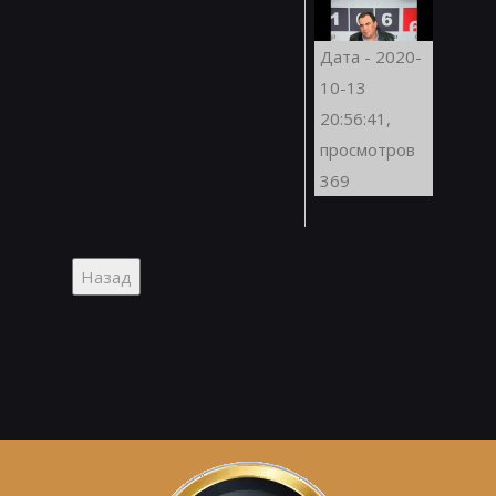
Дата - 2020-
10-13
20:56:41,
просмотров
369