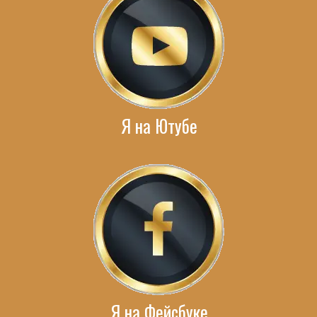
Я на Ютубе
Я на Фейсбуке