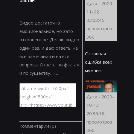
Дата - 2020-
11-02
02:03:45,
Видео достаточно
просмотров
эмоциональное, но зато
380
откровенное. Делаю видео
один раз, и даю ответы на
Основная
все замечания и на все
ошибка всех
вопросы. Ответы по фактам,
мужчин.
и по существу. Т...
Дата - 2020-
10-13
20:36:16,
просмотров
Комментарии
(0)
360