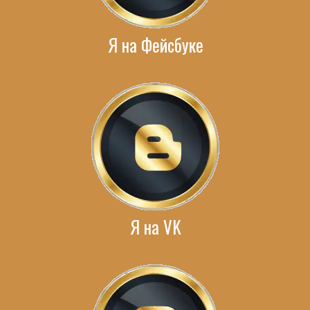
Я на Фейсбуке
Я на VK