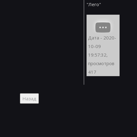
"Лего"
Дата - 2020-
10-09
19:57:32,
просмотров
417