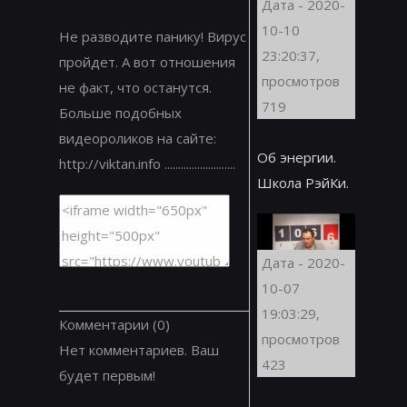
Дата - 2020-
10-10
Не разводите панику! Вирус
23:20:37,
пройдет. А вот отношения
просмотров
не факт, что останутся.
719
Больше подобных
видеороликов на сайте:
Об энергии.
http://viktan.info ..........................
Школа РэйКи.
Дата - 2020-
10-07
19:03:29,
Комментарии
(0)
просмотров
Нет комментариев. Ваш
423
будет первым!