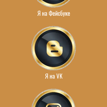
Я на Фейсбуке
Я на VK