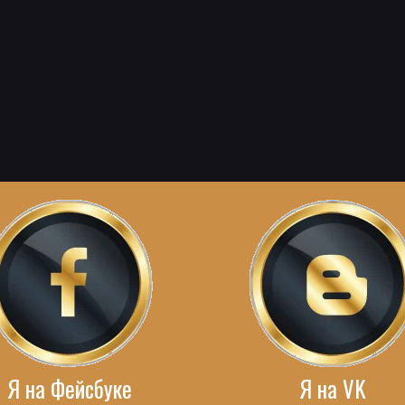
Я на Фейсбуке
Я на VK