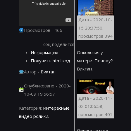
Дата - 2020-10-
15 20:37:50,
Просмотров - 466
просмотров 394
соц поделится
Информация
Онкология у
Получить html код
матери. Почему?
Виктан.
Автор -
Виктан
Опубликовано - 2020-
10-09 19:56:57
Дата - 2020-11-
02 01:06:58,
Категория:
Интересные
просмотров 401
видео ролики.
Привычка и ее