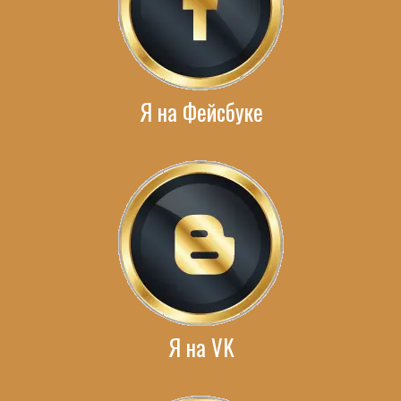
Я на Фейсбуке
Я на VK