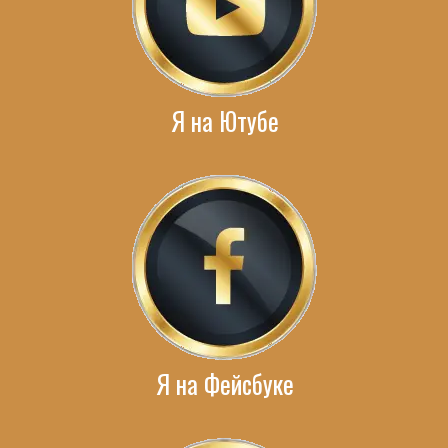
Я на Ютубе
Я на Фейсбуке