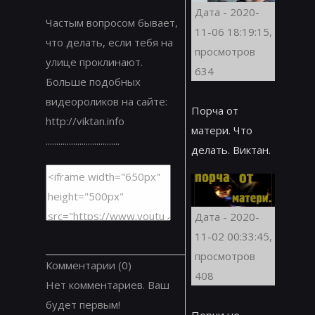
Дата - 2020-
Частым вопросом бывает,
11-06 18:19:15,
что делать, если тебя на
просмотров
улице проклинают.
634
Больше подобных
видеороликов на сайте:
Порча от
http://viktan.info
матери. Что
...................................
делать. Виктан.
Дата - 2020-
11-02 00:33:45,
просмотров
Комментарии
(0)
408
Нет комментариев. Ваш
будет первым!