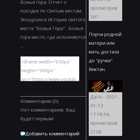
Божья гора. Отчет о
просмотров
поездке по Святым местам.
597
Экскурсия и История святого
места "Божья Гора" . Божья
Порча родной
гора место, где исполняются
матери или
...
мать достала
до "ручки".
Виктан.
Дата - 2021-
Комментарии
(0)
01-12
Нет комментариев. Ваш
17:18:54,
будет первым!
просмотров
2138
Добавить комментарий