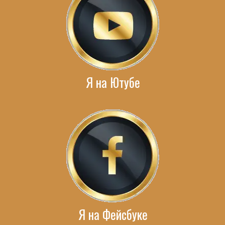
Я на Ютубе
Я на Фейсбуке