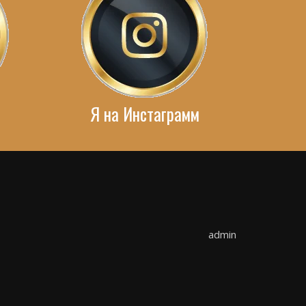
Я на Инстаграмм
admin