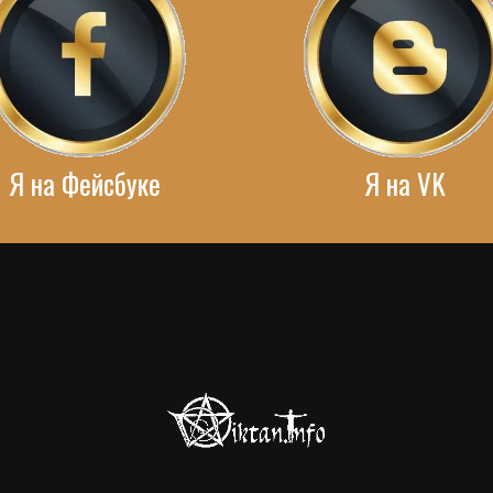
Я на Фейсбуке
Я на VK