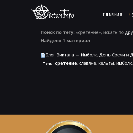
ГЛАВНАЯ
Поиск по тегу:
«сретение», искать по
дру
Найдено 1 материал
Блог Виктана
→
Имболк, День Сречи и 
сретение
,
славяне
,
кельты
,
имболк
Теги: