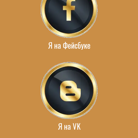
Я на Фейсбуке
Я на VK