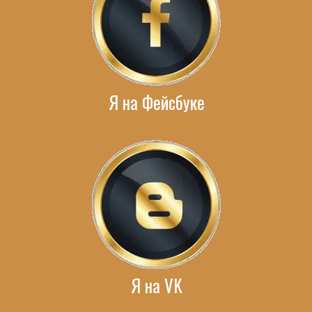
Я на Фейсбуке
Я на VK