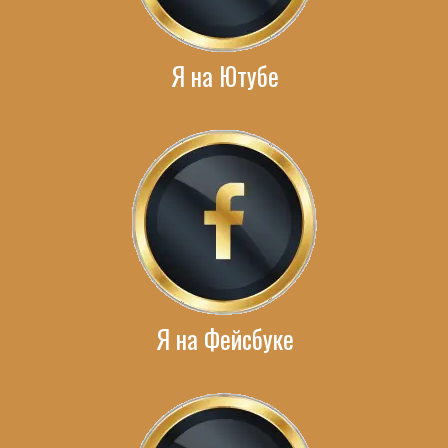
Я на Ютубе
Я на Фейсбуке