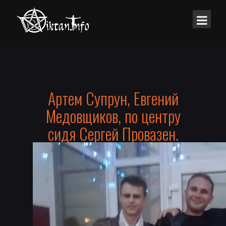
Артем Супрун, Евгений
Медовщиков, по центру
сидя Сергей Провазен.