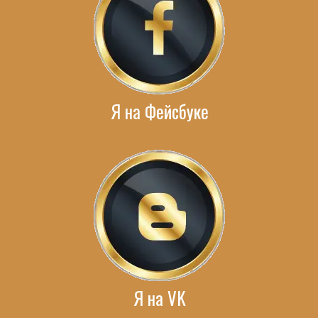
Я на Фейсбуке
Я на VK