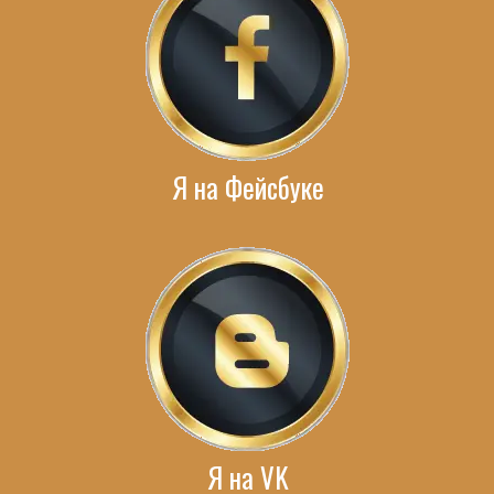
Я на Фейсбуке
Я на VK