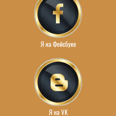
Я на Фейсбуке
Я на VK