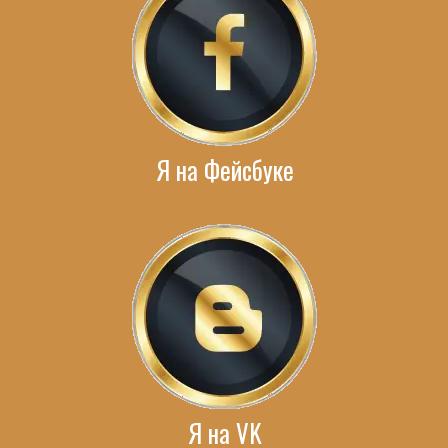
Я на Фейсбуке
Я на VK