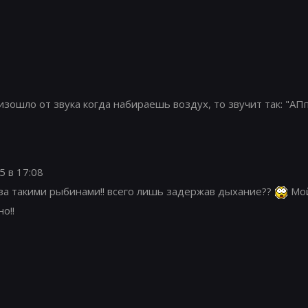
зошло от звука когда набираешь воздух, то звучит так: "АП
5 в 17:08
 за такими рыбинами!! всего лишь задержав дыхание??
Мой
о!!