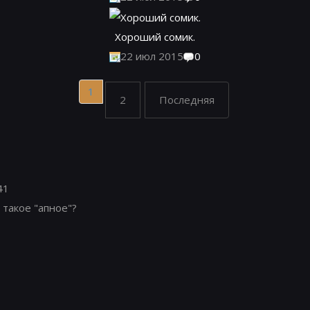
Хороший сомик.
22 июл 2015
0
1
2
Последняя
41
 такое "апное"?