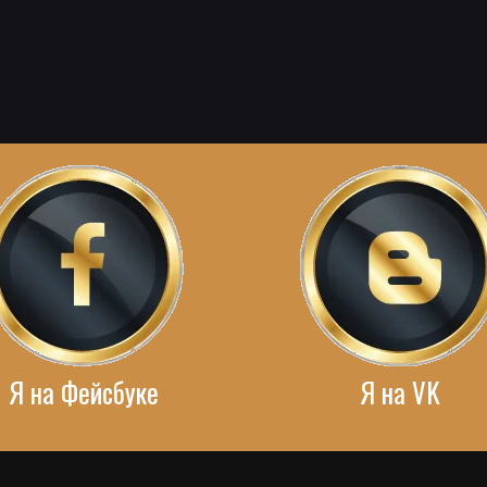
Я на Фейсбуке
Я на VK