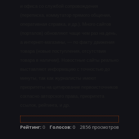
и офиса со службой сопровождения
(переписка, коммутатор прямого общения,
оперативная справка, и др.). Много сайтов
(порталов) обновляют чаще чем раз на день,
а интернет-магазины, — по факту движения
товара (новые поступления, отсутствия
товара в наличии). Новостные сайты реально
выставляют информацию с точностью до
минуты, так как журналисты имеют
приоритеты на цитирование первоисточников
согласно авторского права, приоритета
ссылок, рейтинга, и др.
Рейтинг:
0
Голосов:
0
2856 просмотров