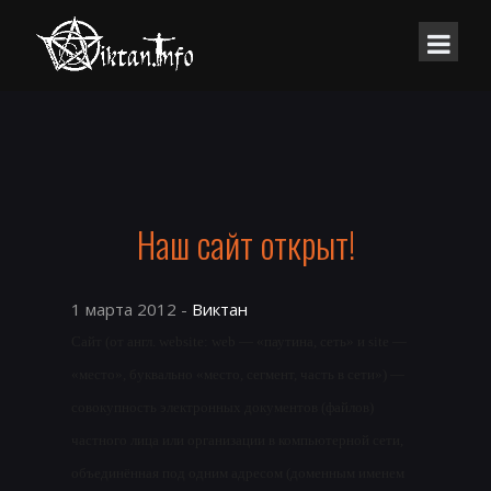
Наш сайт открыт!
1 марта 2012 -
Виктан
Сайт (от англ. website: web — «паутина, сеть» и site —
«место», буквально «место, сегмент, часть в сети») —
совокупность электронных документов (файлов)
частного лица или организации в компьютерной сети,
объединённая под одним адресом (доменным именем