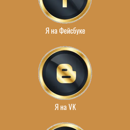
Я на Фейсбуке
Я на VK