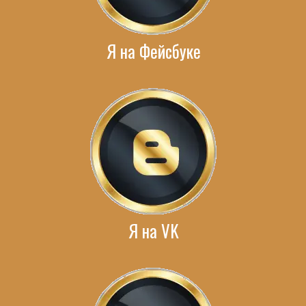
Я на Фейсбуке
Я на VK