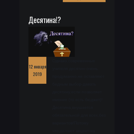
Десятина!?
Однако,современные
12 января
учителя десятин-очень
2019
продуманно,не оставляют
бедным выбор-давать
десятину,если позволяет
имение (то есть бюджет)!
Десятина,внушается
обязательной для всех,без
вариантов!Потому
что,делают акцент-на