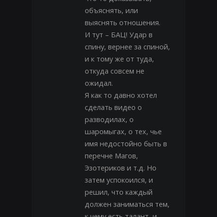
объяснять, или
выяснять отношения.
И тут – БАЦ! Удар в
спину, вернее за спиной,
и к тому же от туда,
откуда совсем не
ожидал.
Я как то давно хотел
сделать видео о
разводилах, о
шаромыгах, о тех, чье
имя недостойно быть в
перечне Магов,
Эзотериков и т.д. Но
затем успокоился, и
решил, что каждый
должен заниматься тем,
к чему есть талант, и