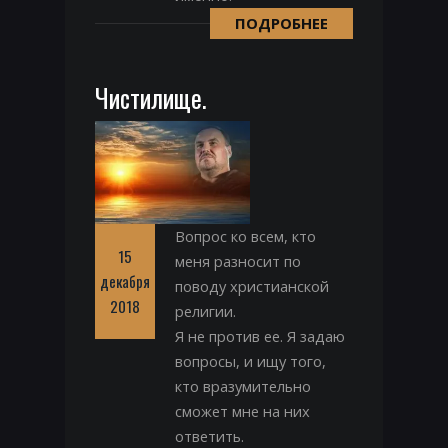
ПОДРОБНЕЕ
Чистилище.
Вопрос ко всем, кто
15
меня разносит по
декабря
поводу христианской
2018
религии.
Я не против ее. Я задаю
вопросы, и ищу того,
кто вразумительно
сможет мне на них
ответить.