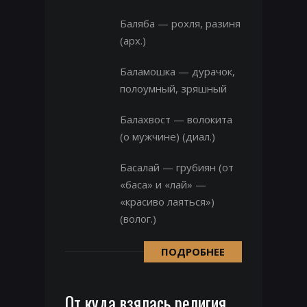
Баляба — рохля, разиня
(арх.)
Баламошка — дурачок,
полоумный, зряшный
Балахвост — волокита
(о мужчине) (диал.)
Басалай — грубиян (от
«баса» и «лай» —
«красиво лаяться»)
(волог.)
ПОДРОБНЕЕ
От куда взялась религия.