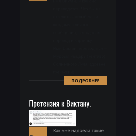
имя Виктан, и как оно
переводится. Что бы не
отвечать каждый раз и
каждому в личные
сообщения, вот сделал
перевод и картинку.
Имя Виктан переводится –
Мудрый Рыцарь (кентавр)
Солнечного Луча. (древне
греческий).
ПОДРОБНЕЕ
Претензия к Виктану.
Как мне надоели такие