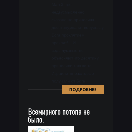
Мал.3.,где
недвусмысленно
сказано:не приносишь
десятину,значит воруешь у
Бога,проклятием
проклят!....И
ведь,лукавые-не
объясняют,что десятину
приносили только те
Израилитяне,которые
получили от Бога
ПОДРОБНЕЕ
Всемирного потопа не
было!