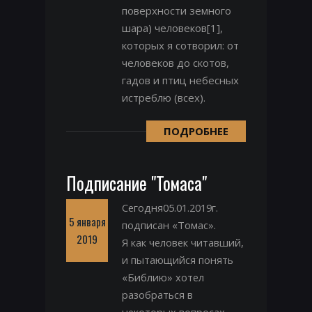
поверхности земного
шара) человеков[1],
которых я сотворил: от
человеков до скотов,
гадов и птиц небесных
истреблю (всех).
ПОДРОБНЕЕ
Подписание "Томаса"
Сегодня05.01.2019г.
5 января
подписан «Томас».
2019
Я как человек читавший,
и пытающийся понять
«Библию» хотел
разобраться в