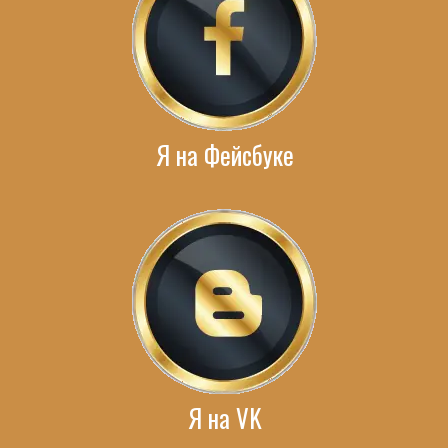
Я на Фейсбуке
Я на VK