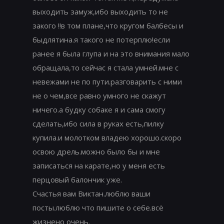
выходить замуж,ибо выходить то не
закого !!в том плане,что кругом балбесы и
быдлятина.я такого не потерплю!если
ранее я была глупа и на это внимания мало
обращала,то сейчас я стала умней.мне с
невежами не по пути.разговарить с ними
не о чем,все равно умного не скажут
ничего.а будку собаке я и сама смогу
сделать,ибо сила в руках есть,пилку
купила.и молотком владею хорошо.скоро
освою дрель.можно было бы и мне
записаться на карате,но у меня есть
перцовый балончик уже.
Счастья вам Виктан.люблю ваши
посты.люблю что пишите о себе.всё
жизнено очень.