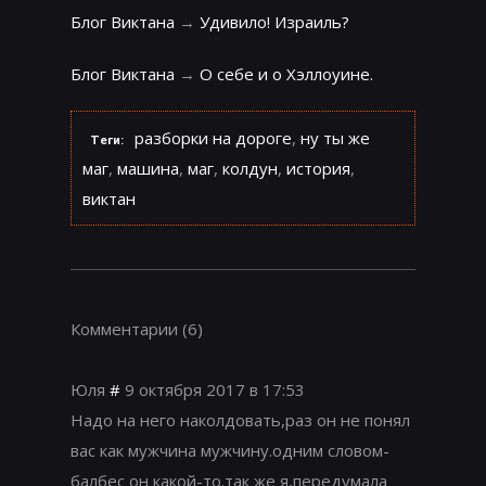
Блог Виктана
→
Удивило! Израиль?
Блог Виктана
→
О себе и о Хэллоуине.
разборки на дороге
,
ну ты же
Теги:
маг
,
машина
,
маг
,
колдун
,
история
,
виктан
Комментарии
(6)
Юля
#
9 октября 2017 в 17:53
Надо на него наколдовать,раз он не понял
вас как мужчина мужчину.одним словом-
балбес он какой-то.так же я,передумала