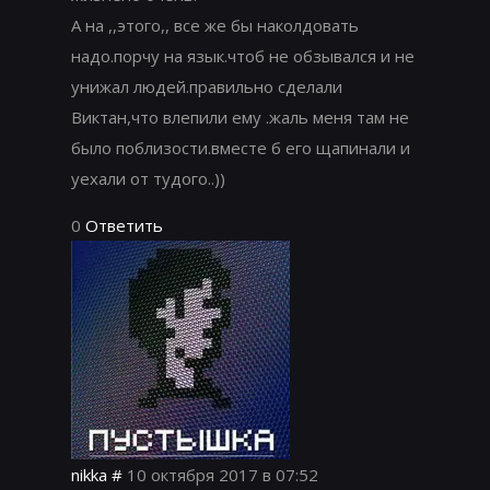
А на ,,этого,, все же бы наколдовать
надо.порчу на язык.чтоб не обзывался и не
унижал людей.правильно сделали
Виктан,что влепили ему .жаль меня там не
было поблизости.вместе б его щапинали и
уехали от тудого..))
0
Ответить
nikka
#
10 октября 2017 в 07:52