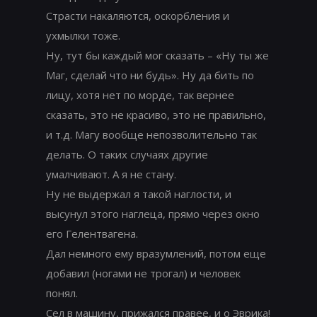
Страсти накаляются, оскорбления и
ухмылки тоже.
Ну, тут бы каждый мог сказать – «Ну ты же
Маг, сделай что ни будь». Ну да бить по
лицу, хотя нет по морде, так вернее
сказать, это не красиво, это не правильно,
и т.д. Магу вообще непозволительно так
делать. О таких случаях другие
умалчивают. А я не стану.
Ну не выдержал я такой наглости, и
высунул этого наглеца, прямо через окно
его Гелентвагена.
Дал немного ему вразумлений, потом еще
добавил (ногами не трогал) и человек
понял.
Сел в машину, прижался правее, и о Эврика!