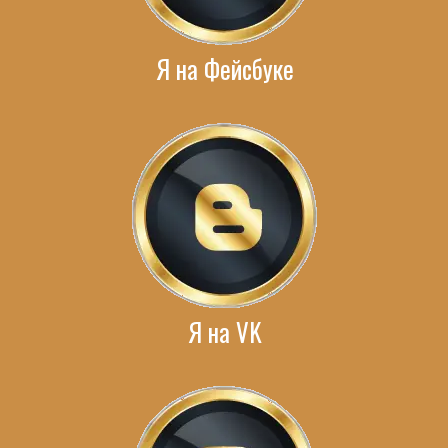
Я на Фейсбуке
Я на VK