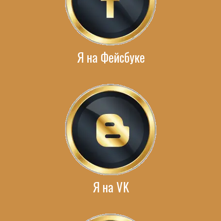
Я на Фейсбуке
Я на VK